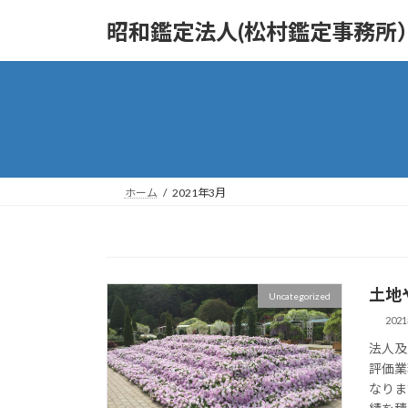
コ
ナ
昭和鑑定法人(松村鑑定事務所
ン
ビ
テ
ゲ
ン
ー
ツ
シ
へ
ョ
ス
ン
キ
に
ッ
移
ホーム
2021年3月
プ
動
土地
Uncategorized
202
法人及
評価業
なりま