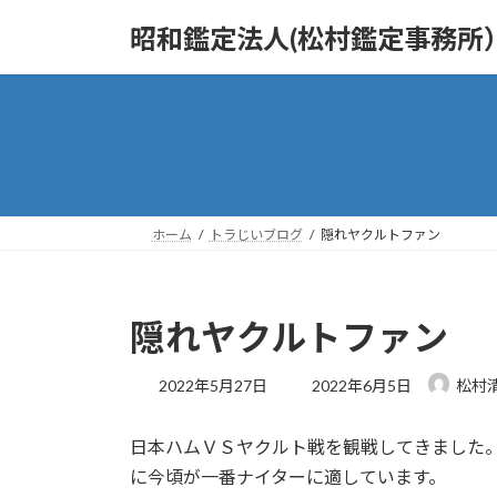
コ
ナ
昭和鑑定法人(松村鑑定事務所
ン
ビ
テ
ゲ
ン
ー
ツ
シ
へ
ョ
ス
ン
キ
に
ッ
移
ホーム
トラじいブログ
隠れヤクルトファン
プ
動
隠れヤクルトファン
最
2022年5月27日
2022年6月5日
松村
終
更
日本ハムＶＳヤクルト戦を観戦してきました
新
日
に今頃が一番ナイターに適しています。
時