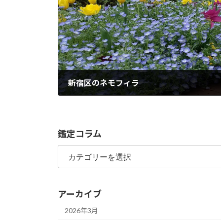
新宿区のネモフィラ
2022年5月2日
鑑定コラム
鑑
定
コ
ラ
アーカイブ
ム
2026年3月