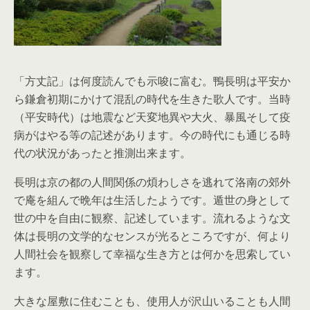
「方丈記」は何度読んでも示唆に富む。鴨長明は平安か
ら鎌倉初期にかけて混乱の時代を生きた歌人です。当時
（平安時代）は地震など天変地異や大火、暴風そして疫
病がはやる等の記述があります。今の時代にも通じる時
代の状況があったと推測出来ます。
長明は京の都の人間関係の煩わしさを逃れて洛南の郊外
で庵を組んで晩年は生活したようです。遁世の身として
世の中を自由に観察、記述しています。流れるような文
体は長明の文学的なセンスが光るところですが、何より
人間社会を観察して幸福な生き方とは何かを思索してい
ます。
大きな屋敷に住むことも、使用人が沢山いることも人間