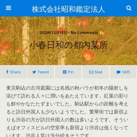
株式会社昭和鑑定法人
2023年12月15日 • No Comments
小春日和の都内某所
Share
Tweet
Pin
Mail
SMS
東京駒込の古河庭園には名残の秋バラが初冬の陽射しを
浴びて訪れる人々に潤いをあたえています。紅葉の彩り
も鮮やかなたたずまいでした。駒込駅からの距離を考え
ると訪日外国人も少ないようでした。繁華街では新宿よ
りも渋谷の方が訪日外国人の数は多いようです。そうい
えばオフィスビルの空室率も新宿より渋谷は低くなって
います。渋谷人気は当分続きそうです。